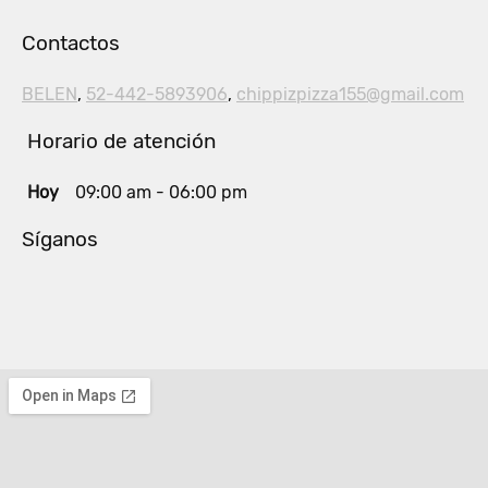
Contactos
BELEN
,
52-442-5893906
,
chippizpizza155@gmail.com
Horario de atención
Hoy
09:00 am
-
06:00 pm
Síganos